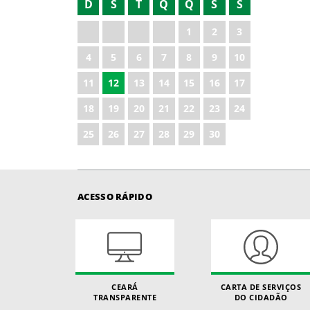
D
S
T
Q
Q
S
S
1
2
3
4
5
6
7
8
9
10
11
12
13
14
15
16
17
18
19
20
21
22
23
24
25
26
27
28
29
30
ACESSO RÁPIDO
CEARÁ
CARTA DE SERVIÇOS
TRANSPARENTE
DO CIDADÃO