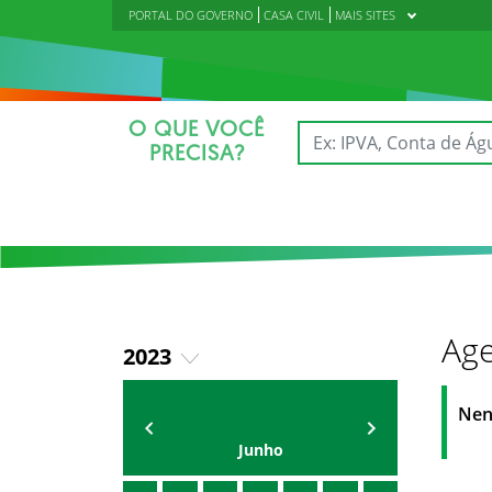
PORTAL DO GOVERNO
CASA CIVIL
MAIS SITES
O QUE VOCÊ
PRECISA?
Age
2023
2024
AGENDA DO SECRETÁRIO
Oriel Filho
Nen
2025
Junho
2026