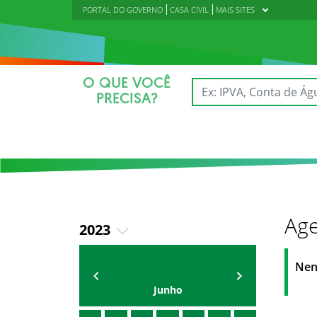
PORTAL DO GOVERNO
CASA CIVIL
MAIS SITES
O QUE VOCÊ
PRECISA?
Age
2023
2024
AGENDA DO SECRETÁRIO
Oriel Filho
Nen
2025
Junho
2026