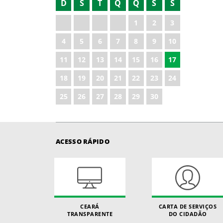
D
S
T
Q
Q
S
S
1
2
3
4
5
6
7
8
9
10
11
12
13
14
15
16
17
18
19
20
21
22
23
24
25
26
27
28
29
30
ACESSO RÁPIDO
CEARÁ
CARTA DE SERVIÇOS
TRANSPARENTE
DO CIDADÃO