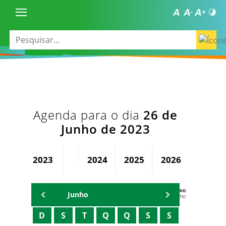
Agenda para o dia
26 de
Junho de 2023
2023
2024
2025
2026
AGENDA DO SECRETÁRIO
Junho
Oriel Filho
D
S
T
Q
Q
S
S