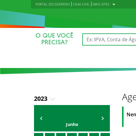
PORTAL DO GOVERNO
CASA CIVIL
MAIS SITES
O QUE VOCÊ
PRECISA?
Age
2023
2024
AGENDA DO SECRETÁRIO
Oriel Filho
Nen
2025
Junho
2026