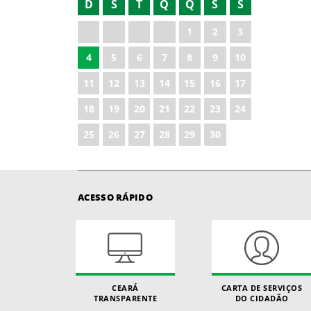
D
S
T
Q
Q
S
S
1
2
3
4
5
6
7
8
9
10
11
12
13
14
15
16
17
18
19
20
21
22
23
24
25
26
27
28
29
30
ACESSO RÁPIDO
CEARÁ
CARTA DE SERVIÇOS
TRANSPARENTE
DO CIDADÃO