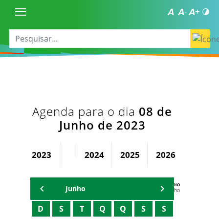
Agenda para o dia
08 de
Junho de 2023
2023
2024
2025
2026
AGENDA DO SECRETÁRIO
Junho
Oriel Filho
D
S
T
Q
Q
S
S