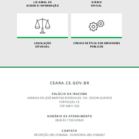
LEI GERAL DE
DIÁRIO
ACESSO À INFORMAÇÃO
OFICIAL
LEGISLAÇÃO
CÓDIGO DE ÉTICA DOS SERVIDORES
ESTADUAL
PÚBLICOS
CEARA.CE.GOV.BR
PALÁCIO DA IRACEMA
AVENIDA DR. JOSÉ MARTINS RODRIGUES, 150 - EDSON QUEIROZ
FORTALEZA, CE.
CEP: 60811-520.
HORÁRIO DE ATENDIMENTO
08:00 ÀS 17:00 HORAS
CONTATO
RECEPÇÃO: (85) 31082666 - OUVIDORIA: (85) 31082667